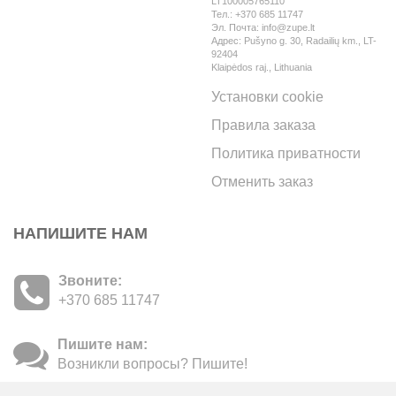
LT100005765110
Тел.: +370 685 11747
Эл. Почта: info@zupe.lt
Aдрес: Pušyno g. 30, Radailių km., LT-
92404
Klaipėdos raj., Lithuania
Установки cookie
Правила заказа
Политика приватности
Отменить заказ
НАПИШИТЕ НАМ
Звоните:
+370 685 11747
Пишите нам:
Возникли вопросы? Пишите!